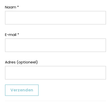
Naam
*
E-mail
*
Adres (optioneel)